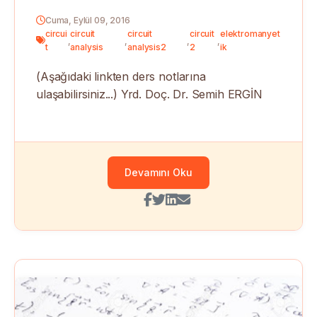
Cuma, Eylül 09, 2016
circui
circuit
circuit
circuit
elektromanyet
,
,
,
,
t
analysis
analysis2
2
ik
(Aşağıdaki linkten ders notlarına
ulaşabilirsiniz...) Yrd. Doç. Dr. Semih ERGİN
Devamını Oku